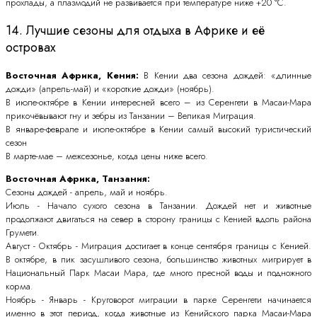
прохлады, а плазмодий не развивается при температуре ниже +20 °C.
14. Лучшие сезоны для отдыха в Африке и её
островах
Восточная Африка, Кения:
В Кении два сезона дождей: «длинные
дожди» (апрель-май) и «короткие дожди» (ноябрь).
В июле-октябре в Кении интересней всего – из Серенгети в Масаи-Мара
прикочёвывают гну и зебры из Танзании – Великая Миграция.
В январе-феврале и июле-октябре в Кении самый высокий туристический
сезон
В марте-мае – межсезонье, когда цены ниже всего.
Восточная Африка, Танзания:
Сезоны дождей - апрель, май и ноябрь.
Июль - Начало сухого сезона в Танзании. Дождей нет и животные
продолжают двигаться на север в сторону границы с Кенией вдоль района
Грумети.
Август - Октябрь - Миграция достигает в конце сентября границы с Кенией.
В октябре, в пик засушливого сезона, большинство животных мигрирует в
Национальный Парк Масаи Мара, где много пресной воды и подножного
корма.
Ноябрь - Январь - Круговорот миграции в парке Серенгети начинается
именно в этот период, когда животные из Кенийского парка Масаи-Мара