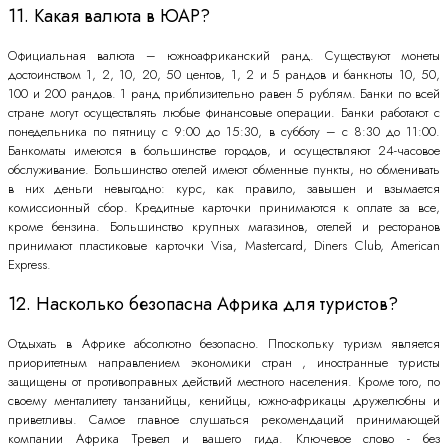
11. Какая валюта в ЮАР?
Официальная валюта – южноафриканский ранд. Существуют монеты
достоинством 1, 2, 10, 20, 50 центов, 1, 2 и 5 рандов и банкноты 10, 50,
100 и 200 рандов. 1 ранд приблизительно равен 5 рублям. Банки по всей
стране могут осуществлять любые финансовые операции. Банки работают с
понедельника по пятницу с 9:00 до 15:30, в субботу – с 8:30 до 11:00.
Банкоматы имеются в большинстве городов, и осуществляют 24-часовое
обслуживание. Большинство отелей имеют обменные пункты, но обменивать
в них деньги невыгодно: курс, как правило, завышен и взымается
комиссионный сбор. Кредитные карточки принимаются к оплате за все,
кроме бензина. Большинство крупных магазинов, отелей и ресторанов
принимают пластиковые карточки Visa, Mastercard, Diners Club, American
Express.
12. Насколько безопасна Африка для туристов?
Отдыхать в Африке абсолютно безопасно. Ппоскольку туризм является
приоритетным направлением экономики стран , иностранные туристы
защищены от противоправных действий местного населения. Кроме того, по
своему менталитету танзанийцы, кенийцы, южно-африкацы дружелюбны и
приветливы. Самое главное слушаться рекомендаций принимающей
компании Африка Тревел и вашего гида. Ключевое слово - без