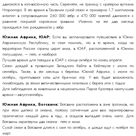
двигаются в юго-восточную часть Серенгети, на границу с кратером вулкана
Нгоронгоро. В это время в Танзании сухой сезон и примерно 1,7 миллионов
антилоп в сопровождении 260 000 зебр и 470 000 газелей двигаются к
равнине покрытой короткими травами. Именно на эти два месяца
приходится пик рождаемости у зебр.
Южная Африка, ЮАР:
Если вы запланировали путешествие в Южно-
Африканскую Республику, то стоит помнить, что в то время, когда на
территории России страны царит зима, в ЮАР, расположенной в Южном
полушарии, — лето, и наоборот.
Лучшее время для поездки в ЮАР с конца октября по конец апреля.
Сезон дождей в провинции Западного Кейпа в Кейптауне с июня по
сентябрь. Также, в эти месяцы к берегам Южной Африки, с июня по
октябрь, приплывают киты для брачных игр. У вас будет возможность
понаблюдать за этими величественными гигантами с берега или с лодки.
Для наблюдения за животными в национальном Парке Крюгера наилучшее
время — август-сентябрь.
Южная Африка, Ботсвана:
Ботсвана расположена в зоне тропиков, но
при этом далеко от океана, поэтому солнечные дни вам гарантированы
практически каждый день в году, а осадков выпадает очень мало. Для
Ботсваны характерны два сезона - лето и зима.
Сухой сезон в Ботсване длится с мая по октябрь, а дожди идут с ноября по
март.