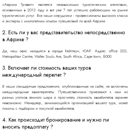
«Африка Трэвел» является независимым туристическим агентством,
основанным в 2012 году и вот уже 7 лет успешно работающим на рынке
туристических услуг. Все наши сотрудники - профессионалы высокого класса
и эксперты с многолетним опытом путешествий по всей Африке.
2. Есть ли у вас представительство непосредственно
в Африке ?
Да, наш офис находится в городе Кейптаун, ЮАР. Адрес: office 202,
Metropolitan Centre, Walter Sisulu Ave, South Africa, Cape town, 8000
3. Включает ли стоимость ваших туров
международный перелет ?
В наши стандартные предложения, опубликованные на сайте, не включены
международные авиаперелёты. Путешественники приезжают к нам из
разных уголков земного шара и просчитать стоимость авиабилетов заранее
невозможно. Менеджер, занимающийся организацией вашего тура, может
помочь с подбором и покупкой авиабилетов.
4. Как происходит бронирование и нужно ли
вносить предоплату ?