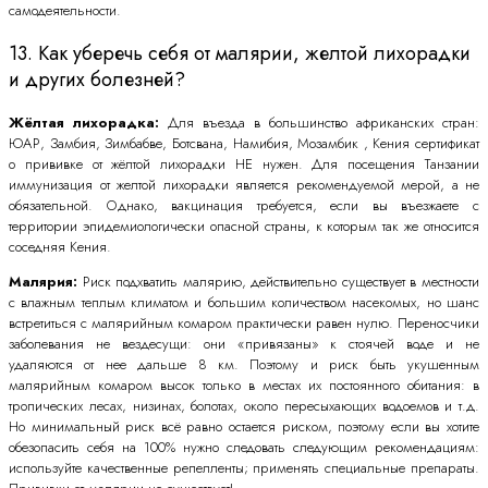
самодеятельности.
13. Как уберечь себя от малярии, желтой лихорадки
и других болезней?
Жёлтая лихорадка:
Для въезда в большинство африканских стран:
ЮАР, Замбия, Зимбабве, Ботсвана, Намибия, Мозамбик , Кения сертификат
о прививке от жёлтой лихорадки НЕ нужен. Для посещения Танзании
иммунизация от желтой лихорадки является рекомендуемой мерой, а не
обязательной. Однако, вакцинация требуется, если вы въезжаете с
территории эпидемиологически опасной страны, к которым так же относится
соседняя Кения.
Малярия:
Риск подхватить малярию, действительно существует в местности
с влажным теплым климатом и большим количеством насекомых, но шанс
встретиться с малярийным комаром практически равен нулю. Переносчики
заболевания не вездесущи: они «привязаны» к стоячей воде и не
удаляются от нее дальше 8 км. Поэтому и риск быть укушенным
малярийным комаром высок только в местах их постоянного обитания: в
тропических лесах, низинах, болотах, около пересыхающих водоемов и т.д.
Но минимальный риск всё равно остается риском, поэтому если вы хотите
обезопасить себя на 100% нужно следовать следующим рекомендациям:
используйте качественные репелленты; применять специальные препараты.