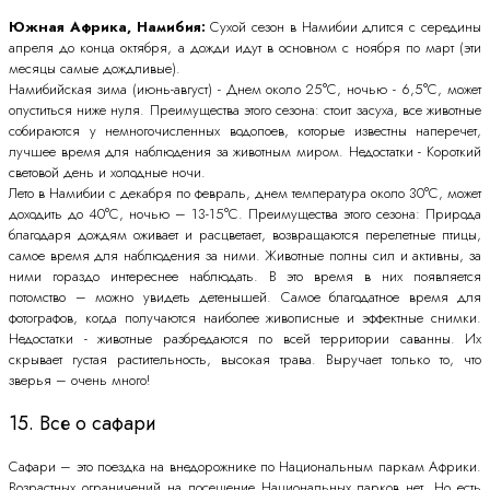
Южная Африка, Намибия:
Сухой сезон в Намибии длится с середины
апреля до конца октября, а дожди идут в основном с ноября по март (эти
месяцы самые дождливые).
Намибийская зима (июнь-август) - Днем около 25°С, ночью - 6,5°С, может
опуститься ниже нуля. Преимущества этого сезона: стоит засуха, все животные
собираются у немногочисленных водопоев, которые известны наперечет,
лучшее время для наблюдения за животным миром. Недостатки - Короткий
световой день и холодные ночи.
Лето в Намибии с декабря по февраль, днем температура около 30°С, может
доходить до 40°С, ночью – 13-15°С. Преимущества этого сезона: Природа
благодаря дождям оживает и расцветает, возвращаются перелетные птицы,
самое время для наблюдения за ними. Животные полны сил и активны, за
ними гораздо интереснее наблюдать. В это время в них появляется
потомство – можно увидеть детенышей. Самое благодатное время для
фотографов, когда получаются наиболее живописные и эффектные снимки.
Недостатки - животные разбредаются по всей территории саванны. Их
скрывает густая растительность, высокая трава. Выручает только то, что
зверья – очень много!
15. Все о сафари
Сафари – это поездка на внедорожнике по Национальным паркам Африки.
Возрастных ограничений на посещение Национальных парков нет. Но есть