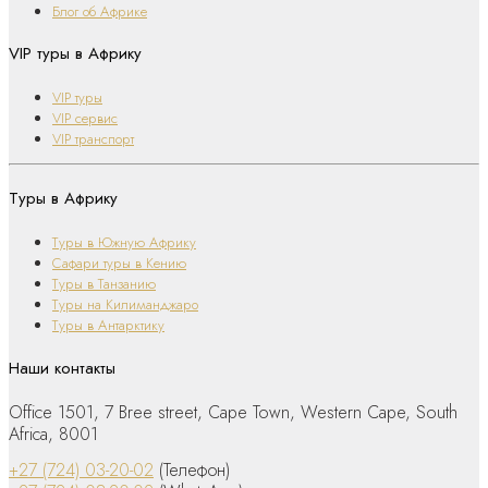
Блог об Африке
VIP туры в Африку
VIP туры
VIP сервис
VIP транспорт
Туры в Африку
Туры в Южную Африку
Сафари туры в Кению
Туры в Танзанию
Туры на Килиманджаро
Туры в Антарктику
Наши контакты
Office 1501, 7 Bree street, Cape Town, Western Cape, South
Africa, 8001
+27 (724) 03-20-02
(Телефон)