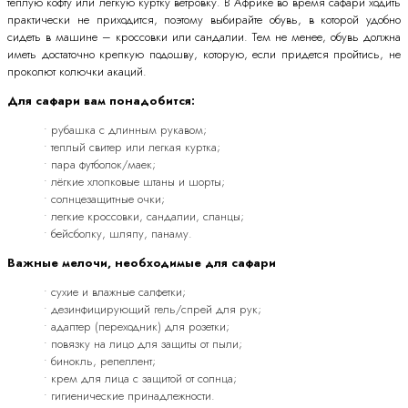
теплую кофту или легкую куртку ветровку. В Африке во время сафари ходить
практически не приходится, поэтому выбирайте обувь, в которой удобно
сидеть в машине – кроссовки или сандалии. Тем не менее, обувь должна
иметь достаточно крепкую подошву, которую, если придется пройтись, не
проколют колючки акаций.
Для сафари вам понадобится:
• рубашка с длинным рукавом;
• теплый свитер или легкая куртка;
• пара футболок/маек;
• лёгкие хлопковые штаны и шорты;
• солнцезащитные очки;
• легкие кроссовки, сандалии, сланцы;
• бейсболку, шляпу, панаму.
Важные мелочи, необходимые для сафари
• сухие и влажные салфетки;
• дезинфицирующий гель/спрей для рук;
• адаптер (переходник) для розетки;
• повязку на лицо для защиты от пыли;
• бинокль, репеллент;
• крем для лица с защитой от солнца;
• гигиенические принадлежности.