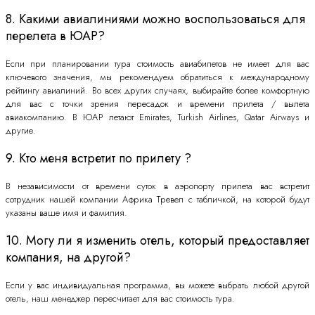
8. Какими авиалиниями можно воспользоваться для
перелета в ЮАР?
Если при планировании тура стоимость авиабилетов не имеет для вас
ключевого значения, мы рекомендуем обратиться к международному
рейтингу авиалиний. Во всех других случаях, выбирайте более комфортную
для вас с точки зрения пересадок и времени прилета / вылета
авиакомпанию. В ЮАР летают Emirates, Turkish Airlines, Qatar Airways и
другие.
9. Кто меня встретит по прилету ?
В независимости от времени суток в аэропорту прилета вас встретит
сотрудник нашей компании Африка Тревел с табличкой, на которой будут
указаны ваше имя и фамилия.
10. Могу ли я изменить отель, который предоставляет
компания, на другой?
Если у вас индивидуальная программа, вы можете выбрать любой другой
отель, наш менеджер пересчитает для вас стоимость тура.