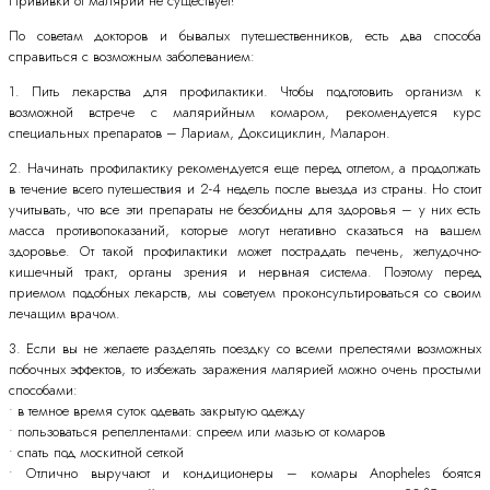
Прививки от малярии не существует!
По советам докторов и бывалых путешественников, есть два способа
справиться с возможным заболеванием:
1. Пить лекарства для профилактики. Чтобы подготовить организм к
возможной встрече с малярийным комаром, рекомендуется курс
специальных препаратов – Лариам, Доксициклин, Маларон.
2. Начинать профилактику рекомендуется еще перед отлетом, а продолжать
в течение всего путешествия и 2-4 недель после выезда из страны. Но стоит
учитывать, что все эти препараты не безобидны для здоровья – у них есть
масса противопоказаний, которые могут негативно сказаться на вашем
здоровье. От такой профилактики может пострадать печень, желудочно-
кишечный тракт, органы зрения и нервная система. Поэтому перед
приемом подобных лекарств, мы советуем проконсультироваться со своим
лечащим врачом.
3. Если вы не желаете разделять поездку со всеми прелестями возможных
побочных эффектов, то избежать заражения малярией можно очень простыми
способами:
• в темное время суток одевать закрытую одежду
• пользоваться репеллентами: спреем или мазью от комаров
• спать под москитной сеткой
• Отлично выручают и кондиционеры – комары Anopheles боятся