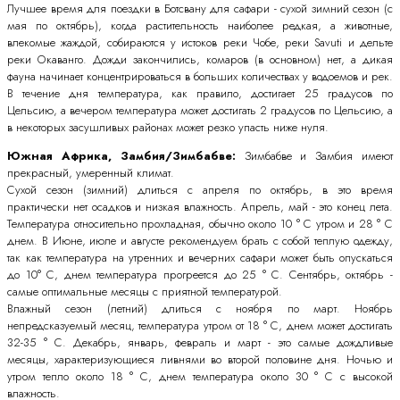
Лучшее время для поездки в Ботсвану для сафари - сухой зимний сезон (с
мая по октябрь), когда растительность наиболее редкая, а животные,
влекомые жаждой, собираются у истоков реки Чобе, реки Savuti и дельте
реки Окаванго. Дожди закончились, комаров (в основном) нет, а дикая
фауна начинает концентрироваться в больших количествах у водоемов и рек.
В течение дня температура, как правило, достигает 25 градусов по
Цельсию, а вечером температура может достигать 2 градусов по Цельсию, а
в некоторых засушливых районах может резко упасть ниже нуля.
Южная Африка, Замбия/Зимбабве:
Зимбабве и Замбия имеют
прекрасный, умеренный климат.
Сухой сезон (зимний) длиться с апреля по октябрь, в это время
практически нет осадков и низкая влажность. Апрель, май - это конец лета.
Температура относительно прохладная, обычно около 10 ° C утром и 28 ° C
днем. В Июне, июле и августе рекомендуем брать с собой теплую одежду,
так как температура на утренних и вечерних сафари может быть опускаться
до 10° C, днем температура прогреется до 25 ° C. Сентябрь, октябрь -
самые оптимальные месяцы с приятной температурой.
Влажный сезон (летний) длиться с ноября по март. Ноябрь
непредсказуемый месяц, температура утром от 18 ° C, днем может достигать
32-35 ° C. Декабрь, январь, февраль и март - это самые дождливые
месяцы, характеризующиеся ливнями во второй половине дня. Ночью и
утром тепло около 18 ° C, днем температура около 30 ° C с высокой
влажность.