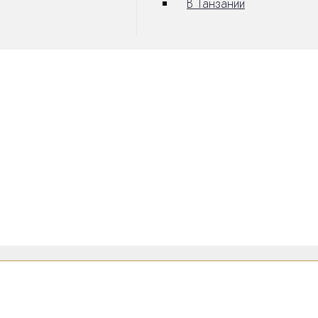
В Танзании
абве