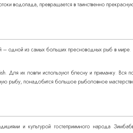
потоки водопада, превращается в таинственно прекрасну
й – одной из самых больших пресноводных рыб в мире. Р
tfish. Для их ловли используют блесну и приманку. Вся
овую рыбу, понадобится большое рыболовное мастерств
адициями и культурой гостеприимного народа Зимбаб