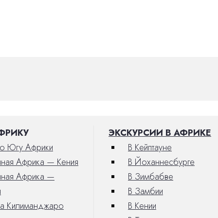
АФРИКУ
ЭКСКУРСИИ В АФРИКЕ
по Югу Африки
В Кейптауне
чная Африка — Кения
В Йоханнесбурге
чная Африка —
В Зимбабве
я
В Замбии
на Килиманджаро
В Кении