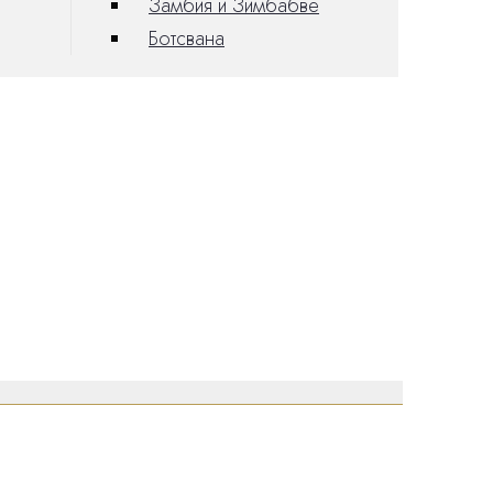
Замбия и Зимбабве
Ботсвана