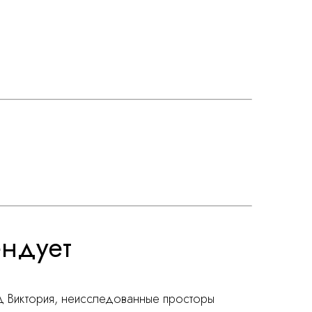
ендует
д Виктория, неисследованные просторы