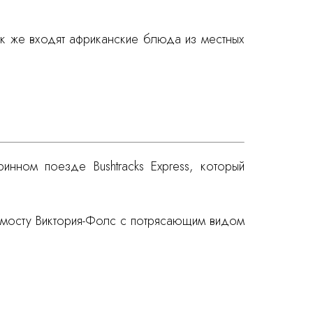
ак же входят африканские блюда из местных
инном поезде Bushtracks Express, который
на мосту Виктория-Фолс с потрясающим видом