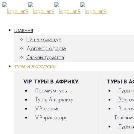
ГЛАВНАЯ
Наша команда
Договор оферта
Отзывы туристов
ТУРЫ И ЭКСКУРСИИ
VIP ТУРЫ В АФРИКУ
ТУРЫ В 
Премиум туры
Туры 
Тур в Антарктику
Восто
VIP сервис
Восто
VIP транспорт
Танзани
Туры 