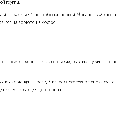
ой группы.
а и “отметиться”, попробовав червей Мопане. В меню т
вится на вертеле на костре.
ле времён «золотой лихорадки», заказав ужин в стар
чная карта вин. Поезд Bushtracks Express остановится 
ледних лучах заходящего солнца.