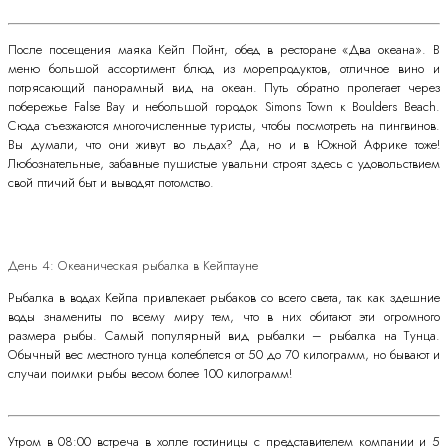
После посещения маяка Кейп Пойнт, обед в ресторане «Два океана». В
меню большой ассортимент блюд из морепродуктов, отличное вино и
потрясающий панорамный вид на океан. Путь обратно пролегает через
побережье False Bay и небольшой городок Simons Town к Boulders Beach.
Сюда съезжаются многочисленные туристы, чтобы посмотреть на пингвинов.
Вы думали, что они живут во льдах? Да, но и в Южной Африке тоже!
Любознательные, забавные пушистые увальни строят здесь с удовольствием
свой птичий быт и выводят потомство.
День 4: Океаническая рыбалка в Кейптауне
Рыбалка в водах Кейпа привлекает рыбаков со всего света, так как здешние
воды знамениты по всему миру тем, что в них обитают эти огромного
размера рыбы. Самый популярный вид рыбалки – рыбалка на Тунца.
Обычный вес местного тунца колеблется от 50 до 70 килограмм, но бывают и
случаи поимки рыбы весом более 100 килограмм!
Утром в 08:00 встреча в холле гостиницы с представителем компании и 5