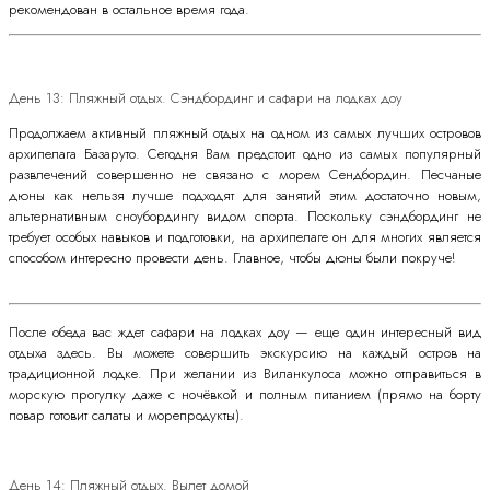
рекомендован в остальное время года.
День 13: Пляжный отдых. Сэндбординг и сафари на лодках доу
Продолжаем активный пляжный отдых на одном из самых лучших островов
архипелага Базаруто. Сегодня Вам предстоит одно из самых популярный
развлечений совершенно не связано с морем Сендбордин. Песчаные
дюны как нельзя лучше подходят для занятий этим достаточно новым,
альтернативным сноубордингу видом спорта. Поскольку сэндбординг не
требует особых навыков и подготовки, на архипелаге он для многих является
способом интересно провести день. Главное, чтобы дюны были покруче!
После обеда вас ждет сафари на лодках доу — еще один интересный вид
отдыха здесь. Вы можете совершить экскурсию на каждый остров на
традиционной лодке. При желании из Виланкулоса можно отправиться в
морскую прогулку даже с ночёвкой и полным питанием (прямо на борту
повар готовит салаты и морепродукты).
День 14: Пляжный отдых. Вылет домой