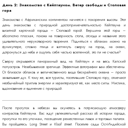
День 2: Знакомство с Кейптауном. Ветер свободы и Столовая
гора
Знакомство с Африканским континентом начнется с покорения высоты. Этот
день знакомства с природной достопримечательностью Кейптауна и
визитной карточкой города – Столовой горой. Вершина этой горы –
абсолютно плоская, похожа на поверхность стола, отсюда и название этого
удивительного нерукотворного творения. Подняться к облакам можно на
фуникулере, словно птица и взглянуть сверху на город, на океан,
дотронуться до неба и ощутить себя частью вселенной, это ли не счастье?
Сверху открывается панорамный вид на Кейптаун и на весь Капский
полуостров. Незабываемое зрелище. Эффектные фотографии вам обеспечены.
От близости облаков и величественного вида бескрайнего океана – просто
захватывает дух. К тому же, все туристы, посетившие Столовую гору, отмечают
необычайный прилив энергии и характеризуют её, как место силы. Мистика,
вдохновение и единение с природой.
После прогулок в небесах вы окунетесь в потрясающую атмосферу
контрастов Кейптауна. Вас ждут увлекательный рассказ об истории города,
прогулки по его улочкам, посещение ремесленных лавок и торговых палаток.
Вы пройдетесь Long Street и Kloof street. Посетите сады Ост-Индийской