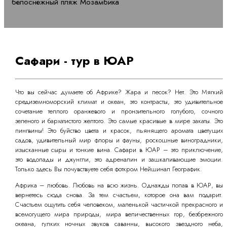
белоснежный пляж Мозамбика
Сафари - тур в ЮАР
Что вы сейчас думаете об Африке? Жара и песок? Нет. Это Мягкий
средиземноморский климат и океан, это контрасты, это удивительное
сочетание теплого оранжевого и пронзительного голубого, сочного
зеленого и бархатистого желтого. Это самые красивые в мире закаты. Это
пингвины! Это буйство цвета и красок, пьянящего аромата цветущих
садов, удивительный мир флоры и фауны, роскошные виноградники,
изысканные сыры и тонкие вина. Сафари в ЮАР – это приключение,
это водопады и джунгли, это адреналин и зашкаливающие эмоции.
Только здесь Вы почувствуете себя фоткром Нейшинал Географик.
Африка – любовь. Любовь на всю жизнь. Однажды попав в ЮАР, вы
вернетесь сюда снова. За тем счастьем, которое она вам подарит.
Счастьем ощутить себя человеком, маленькой частичкой прекрасного и
всемогущего мира природы, мира величественных гор, безбрежного
океана, гулких ночных звуков саванны, высокого звездного неба,