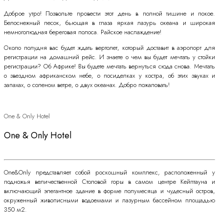
Доброе утро! Позвольте провести этот день в полной тишине и покое.
Белоснежный песок, бьющая в глаза яркая лазурь океана и широкая
немноголюдная береговая полоса. Райское наслаждение!
Около полудня вас будет ждать вертолет, который доставит в аэропорт для
регистрации на домашний рейс. И знаете о чем вы будет мечтать у стойки
регистрации? Об Африке! Вы будете мечтать вернуться сюда снова. Мечтать
о звездном африканском небе, о посиделках у костра, об этих звуках и
запахах, о соленом ветре, о двух океанах. Добро пожаловать!
One & Only Hotel
One & Only Hotel
One&Only представляет собой роскошный комплекс, расположенный у
подножья величественной Столовой горы в самом центре Кейптауна и
включающий элегантное здание в форме полумесяца и чудесный остров,
окруженный живописными водоемами и лазурным бассейном площадью
350 м2.