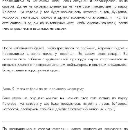
проводником за чашечкой кофе, чтобы обсудить и спланировать ваше
сафари. Далее на открытых джипах вы начнете свое путешествие по парку
Крюгера. На сафари у вас будет возможность встретить львов, буйволов,
носорогов, леопардов, слонов и других экзотических животных, и птиц. Вы
остановитесь в одном из живописных мест, чтобы сделать tea-break, после
чего отправитесь в ваш лодж на завтрак.
После небольшого отдыха, около трех часов по полудню, встреча с гидом и
проводником в холле лоджа у ресепшн. Во время этого сафари, Вы
познакомьтесь поближе с удивительной природой парка и прокатитесь на
открытых джипах с профессиональным рейнджером и опытным следопытом.
Возвращение в лодж, ужин и отдых.
День 9: Авиа сафари по панорамному маршруту
Рано утром на открытых джипах вы начнете свое путешествие по парку
Крюгера. На сафари у вас будет возможность встретить львов, буйволов,
носорогов, леопардов, слонов и других экзотических животных и птиц.
По возвращению с сафари завтрак и далее вертолетная экскурсия по