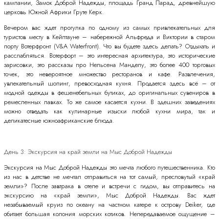
кампании, Замок Доброй Надежды, площадь Гранд Парад, древнейшую
церковь Южной Африки Груте Керк.
Вечером вас ждет прогулка по одному из самых привлекательных для
туристов месту в Кейптауне – набережной Альфреда и Виктории в старом
порту Вотерфронт (V&A Waterfront). Что вы будете здесь делать? Отдыхать и
расслабляться. Вотерфорт – это интересная архитектура, это исторические
зарисовки, это рассказы про Нельсена Манделу, это более 400 торговых
точек, это невероятное множество ресторанов и кафе. Развлечения,
увлекательный шопинг, превосходная кухня. Продается здесь всё – от
модной одежды в фешенебельных бутиках, до оригинальных сувениров в
ремесленных лавках. То же самое касается кухни. В здешних заведениях
можно отведать как кулинарные изыски любой кухни мира, так и
деликатесные южноафриканские блюда.
День 3: Экскурсия на край земли на Мыс Доброй Надежды
Экскурсия на Мыс Доброй Надежды это мечта любого путешественника. Кто
из нас в детстве не мечтал отправиться на тот самый, пресловутый «край
земли»? После завтрака в отеле и встречи с гидом, вы отправитесь на
экскурсию на «край земли», Мыс Доброй Надежды. Вас ждет
незабываемый круиз по океану на частном катере к острову Deiker, где
обитает большая колония морских котиков. Непередаваемое ощущение –