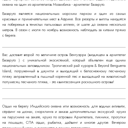
океана на один из архипелагов Мозамбика - архипелаг Базаруто.
Базаруто является национальным морским парком и один из самых
красивых и примечательных мест в Африке. Все резорты и виллы находятся
на побережье в тенистых пальмовых аллеях, от шале до океана несколько
метров. В сезон с июля по ноябрь возможность наблюдать за китами прямо
с берега.
Вас доставят второй по величине остров Бенгуэрра (входящем в архипелаг
Базаруто ) с уникальной экосистемой, который объявлен еще одним
национальным заповедником. Тропический рай курорта & Beyond Benguerra
Island, погруженный в джунгли и выходящий к белоснежному песчаному
пляжу заправленный в пышный коренной лес и выходящий на живописный
полумесяц песчаного пляжа, - это квинтэссенция роскошного острова!
Отдых на берегу Индийского океана или возможность для водных активити,
сёрфинг на дюнах, снорклинга и заказа дополнительных экскурсий: круиз
на паруснике на закате, круиз по островам Архипелага, пикники, прогулки
на лошадях, СПА отдых, рыбалка, дайвинг и многое другое. Вечером
праздничный ужин и знакомство с вашим персоналом.