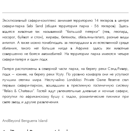
Эксклюзивный сафари-комплекс занимает территорию 14 гектаров в центре
сафари-парка Sabi Sand (общая территория парка - 56 гектаров). Здесь
водятся животные так называемой "большой пятерки" (лев, леопард,
носорог, буйвол и слон), жирафы, бегемоты, обезьяны-галаго, разные виды
антилоп. А также можно понаблюдать за леопардами в их естественной среде
обитания, такого нет больше нигде в Африке: здесь эти животные
совершенно не боятся автомобилей. На территории парка имеются четыре
сафари-лагеря и один лодж.
Лагеря расположены в северной части парка, на берегу реки Сэнд-Ривер,
лодж – южнее, на берегу реки Усуту. По уровню комфорта они не уступают
лучшим отелям мира. Неслучайно Londolozi Private Game Reserve стал
первым сафари-парком, вошедшим в престижную гостиничную систему
“Relais & Chateaux”. Гостей ждут увлекательные дневные и ночные сафари,
прогулки по африканскому бушу с гидом, романтические пикники при
свете звезд и другие развлечения.
AndBeyond Benguerra Island