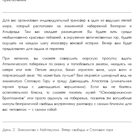
Для вас организован индивидуальный трансфер в один из ведущих отелей
мира, который расположен на знаменитой набережной Виктории и
Альфреда. Там вас ожидает размещение. Вы будете жить среди
необыкновенно красивых пейзажей, в окружении величественных гор, будете
ощущать на каждом шагу атмосферу вековой истории. Вечер вам будет
предоставлен для отдыха от перелета .
При желании, вы сможете совершить морскую прогулку вдоль
Атлантического побережья по океану и полюбоваться закатом, находясь на
катере или яхте. Легкие закуски, бокал игристого вина, шум волн и
потрясающий закат. Что может быть лучше? Вам откроется шикарный вид на
знаменитую Столовую Гору и гряду Двенадцать Апостолов (уникальная
горная гряда с двенадцатью вершинами). Если вы не боитесь
ослепительного блеска, то сможете посетить музей "Южноафриканских
Бриллиантов" или просто отдохнуть на побережье, посвятив эти волшебные
минуты безграничной свободы внутреннему разговору с самым близким для
вас человеком – с самим собой.
День 2: Знакомство с Кейптауном. Ветер свободы и Столовая гора