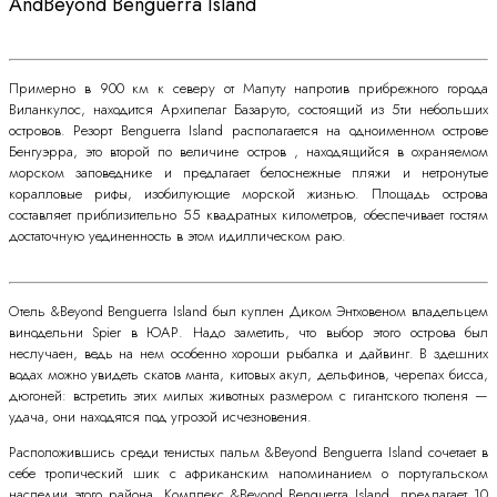
AndBeyond Benguerra Island
Примерно в 900 км к северу от Мапуту напротив прибрежного города
Виланкулос, находится Архипелаг Базаруто, состоящий из 5ти небольших
островов. Резорт Benguerra Island располагается на одноименном острове
Бенгуэрра, это второй по величине остров , находящийся в охраняемом
морском заповеднике и предлагает белоснежные пляжи и нетронутые
коралловые рифы, изобилующие морской жизнью. Площадь острова
составляет приблизительно 55 квадратных километров, обеспечивает гостям
достаточную уединенность в этом идиллическом раю.
Отель &Beyond Benguerra Island был куплен Диком Энтховеном владельцем
винодельни Spier в ЮАР. Надо заметить, что выбор этого острова был
неслучаен, ведь на нем особенно хороши рыбалка и дайвинг. В здешних
водах можно увидеть скатов манта, китовых акул, дельфинов, черепах бисса,
дюгоней: встретить этих милых животных размером с гигантского тюленя —
удача, они находятся под угрозой исчезновения.
Расположившись среди тенистых пальм &Beyond Benguerra Island сочетает в
себе тропический шик с африканским напоминанием о португальском
наследии этого района. Комплекс &Beyond Benguerra Island, предлагает 10