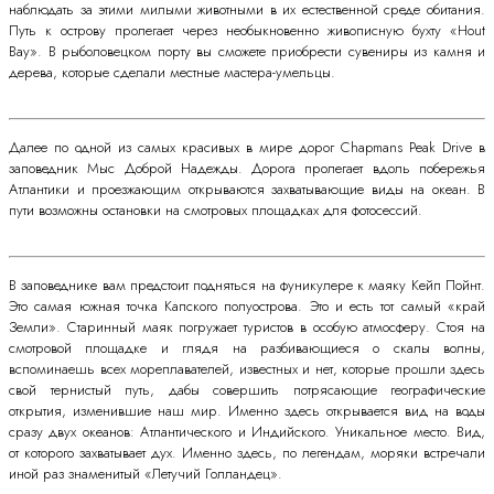
наблюдать за этими милыми животными в их естественной среде обитания.
Путь к острову пролегает через необыкновенно живописную бухту «Hout
Bay». В рыболовецком порту вы сможете приобрести сувениры из камня и
дерева, которые сделали местные мастера-умельцы.
Далее по одной из самых красивых в мире дорог Chapmans Peak Drive в
заповедник Мыс Доброй Надежды. Дорога пролегает вдоль побережья
Атлантики и проезжающим открываются захватывающие виды на океан. В
пути возможны остановки на смотровых площадках для фотосессий.
В заповеднике вам предстоит подняться на фуникулере к маяку Кейп Пойнт.
Это самая южная точка Капского полуострова. Это и есть тот самый «край
Земли». Старинный маяк погружает туристов в особую атмосферу. Стоя на
смотровой площадке и глядя на разбивающиеся о скалы волны,
вспоминаешь всех мореплавателей, известных и нет, которые прошли здесь
свой тернистый путь, дабы совершить потрясающие географические
открытия, изменившие наш мир. Именно здесь открывается вид на воды
сразу двух океанов: Атлантического и Индийского. Уникальное место. Вид,
от которого захватывает дух. Именно здесь, по легендам, моряки встречали
иной раз знаменитый «Летучий Голландец».