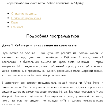
дерзкого африканского ветра. Добро пожаловать в Африку!
Описание по дням
Описание проживания
Карта
Стоимость
Подробная программа тура
День 1. Кейптаун – очарование на краю света
Путешествие по Африке – это чудо, это реализация детской мечты. И
начнется это чудо для вас с прибытия в Кейптаун. В город, который
расположен в буквальном смысле на краю света. Кейптаун – город
контрастов. И, прежде всего, - это прибрежный город, утопающий в зелени.
Джаз, рестораны с превосходной кухней, роскошные отели, морской воздух,
яркое солнце – это всё о нем. Добро пожаловать!
В аэропорту вас встретит представитель нашей компании Africa Travel и
отвезет в отель. Уже по дороге в отель вы сможете насладиться городскими
видами одного из самых красивых городов Мира. Вас ждет посещение Мыса
Доброй Надежды, подъем на Столовую гору (гора, у которой нет пика,
такого вы еще не видели, не правда ли?) и другие захватывающие
приключения.