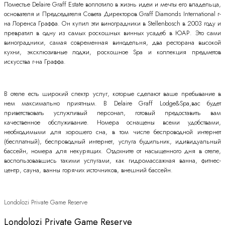
Поместье Delaire Graff Estate воплотило в жизнь идеи и мечты его владельца,
основателя и Председателя Совета Директоров Graff Diamonds International г-
на Лоренса Граффа. Он купил эти виноградники в Stellenbosch в 2003 году и
превратил в одну из самых роскошных винных усадеб в ЮАР. Это сами
виноградники, самая современная винодельня, два ресторана высокой
кухни, эксклюзивные лоджи, роскошное Spa и коллекция предметов
искусства г-на Граффа.
В отеле есть широкий спектр услуг, которые сделают ваше пребывание в
нем максимально приятным. В Delaire Graff Lodge&Spa,вас будет
приветствовать услужливый персонал, готовый предоставить вам
качественное обслуживание. Номера оснащены всеми удобствами,
необходимыми для хорошего сна, в том числе беспроводной интернет
(бесплатный), беспроводный интернет, услуга будильник, идивидуальный
бассейн, номера для некурящих. Отдохните от насыщенного дня в отеле,
воспользовавшись такими услугами, как гидромассажная ванна, фитнес-
центр, сауна, ванны горячих источников, внешний бассейн.
Londolozi Private Game Reserve
Londolozi Private Game Reserve