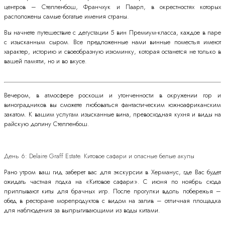
центров – Стелленбош, Франчхук и Паарл, в окрестностях которых
расположены самые богатые имения страны.
Вы начнете путешествие с дегустации 5 вин Премиум-класса, каждое в паре
с изысканным сыром. Все предложенные нами винные поместья имеют
характер, историю и своеобразную изюминку, которая останется не только в
вашей памяти, но и во вкусе.
Вечером, в атмосфере роскоши и утонченности в окружении гор и
виноградников вы сможете любоваться фантастическим южноафриканским
закатом. К вашим услугам изысканные вина, превосходная кухня и виды на
райскую долину Стелленбош.
День 6: Delaire Graff Estate. Китовое сафари и опасные белые акулы
Рано утром ваш гид заберет вас для экскурсии в Херманус, где Вас будет
ожидать частная лодка на «Китовое сафари». С июня по ноябрь сюда
приплывают киты для брачных игр. После прогулки вдоль побережья –
обед в ресторане морепродуктов с видом на залив – отличная площадка
для наблюдения за выпрыгивающими из воды китами.