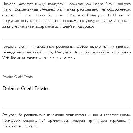
Номера находятся в двух корпусах – семиэтажном Marina Rise и корпусе
Island. Современный SPA-центр отеля также располагается на обособленном
острове. В этом самом большом SPA-центре Кейптауна (1200 кв. м)
предусмотрены многочисленные программы по уходу за лицом и телом и
даже специальные программы для детей и подростков.
Гордость отеля – изысканные рестораны, шефом одного из них является
легендарный шеф-повар Нобу Матсухиса. А из панорамных окон стильного
Vista Bar открываются дивные виды на горы.
Delaire Graff Estate
Delaire Graff Estate
Эта усадьба расположена на склоне величественных гор и является ярким
примером современной архитектуры, которая притягивает гурманов и
эстетов со всего мира.