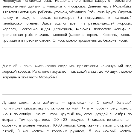
Нетронутые человеком рифы Национального парка Базарутто предлагают
великолепный дайвинг с материка или островов. Данная часть Мозамбика
является настоящим райским уголком, убежищем Робинзона Крузо. Опустив
голову в воду, с первых сантиметров Вы погрузитесь в подводный
калейдоскоп океана. Здесь водятся все пять разновидностей морских
черепах, несколько видов дельфинов, включая полосатого дельфина,
тропическая рыба и манты, дюгоней (морские коровы). Кораллы, дюны,
крокодила в пресных озерах. Список можно продолжать до бесконечности.
Дюгоней , почти мистическое создание, практически исчезнувший вид
морской коровы. Их мирно пасущиеся под водой стада, до 70 штук , можно
встретить в этой части Мозамбика)
Лучшее время для дайвинга – круглогодично. С самой большой
популяцией китовых акул с октября по май. Киты – горбачи регулярно с
июня по октябрь. Манта –лучи круглый год, сезон дождей с ноября по
февраль. Температура воды +20 +28 градусов. Видимость великолепная,
особенно в зимние месяцы. 10-30 метров. Снаряжение : ласты с открытой
пяткой, 3 мм костюм с коротким рукавом, 5 мм мокрый костюм