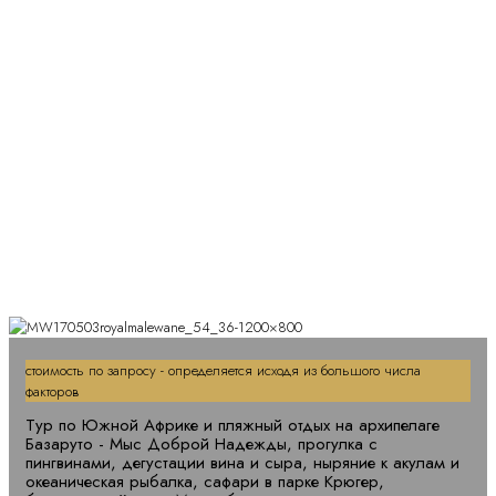
Эксклюзивный сафари - тур по
Южной Африке
стоимость по запросу - определяется исходя из большого числа
факторов
Тур по Южной Африке и пляжный отдых на архипелаге
Базаруто - Мыс Доброй Надежды, прогулка с
пингвинами, дегустации вина и сыра, ныряние к акулам и
океаническая рыбалка, сафари в парке Крюгер,