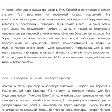
А после небольшого отдыха трансфер в бухту Гансбай и погружение к белым
акулам. Тур рассчитан на любителей острых ощущений. На
комфортабельном судне, оснащенном всем необходимым оборудованием,
включая гидрокостюмы и акваланги, Вы выходите в океан на поиск белых
акул. Здесь мы предлагается необычный дайвинг: подводное погружение
человека внутри защитной клетки в месте обитания больших белых акул. На
борту судна за всем происходящим под водой наблюдает команда
профессиональных драйверов. Клетка, поддерживаемая на плаву на
глубине человеческого роста, дает возможность погружающимся в нее
ныряльщикам наблюдать за белыми акулами с очень близкого расстояния.
Возможно, приобретения на память DVD или проведения подводной съёмки
вашим фотоаппаратом.
День 7: Сафари в национальном парке Крюгера
Завтрак в отеле, трансфер в аэропорт Кейптауна и чартерный перелет в
Национальный парк Крюгера. По прилету на взлетную полосу, для Вас
будет сервирован "Welcome Drink", а после небольшого приветствия частный
трансфер в Londolozi Private Game Reserve, FI, который расположен в центре
сафари-парка Sabi Sand в национальном парке Крюгера. Здесь водятся
животные так называемой "большой пятерки" (лев, леопард, носорог, буйвол