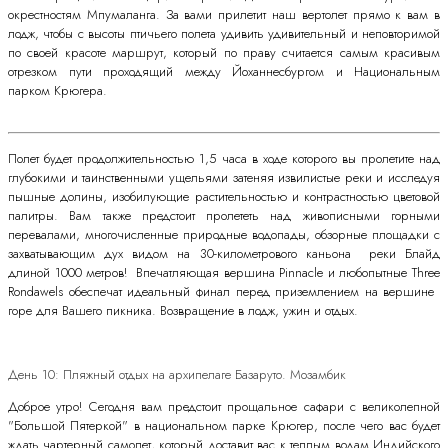
окрестностям Мпумаланга. За вами прилетит наш вертолет прямо к вам в
лодж, чтобы с высоты птичьего полета удивить удивительный и неповторимой
по своей красоте маршрут​, который по праву считается ​самым красивым
отрезком пути проходящий между Йоханнесбургом и Национальным
парком Крюгера.
Полет будет продолжительностью 1,5 часа в ходе которого вы пролетите над
глубокими ​и ​таинственными ущельями​​​ ​затеняя извилистые реки и исследуя
пышные долины, изобилующие растительность​ю​​ и контрастностью цветовой
палитры. ​Вам также предстоит пролететь над живописными горными
перевалами, многочисленные природные водопады, обзорные площадки с
захватывающим дух видом на 30-километрового каньона​ ​ реки Блайд​
длиной 1000 метров​! ​ ​Впечатляющая вершина Pinnacle и любопытные Three
Rondawels обеспеч​ат идеальный финал перед приземлением на вершине ​
горе для Вашего пикника. Возвращение в лодж, ужин и отдых.
День 10: Пляжный отдых на архипелаге Базаруто. Мозамбик
Доброе утро! Сегодня вам предстоит прощальное сафари с великолепной
"Большой Пятеркой" в национальном парке Крюгер, после чего вас будет
ждать чартерный самолет, который доставит вас к теплым водам Индийского