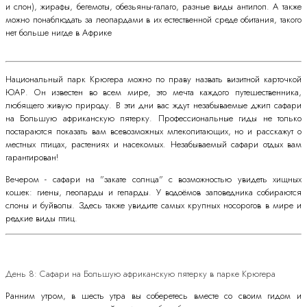
и слон), жирафы, бегемоты, обезьяны-галаго, разные виды антилоп. А также
можно понаблюдать за леопардами в их естественной среде обитания, такого
нет больше нигде в Африке
Национальный парк Крюгера можно по праву назвать визитной карточкой
ЮАР. Он известен во всем мире, это мечта каждого путешественника,
любящего живую природу. В эти дни вас ждут незабываемые джип сафари
на Большую африканскую пятерку. Профессиональные гиды не только
постараются показать вам всевозможных млекопитающих, но и расскажут о
местных птицах, растениях и насекомых. Незабываемый сафари отдых вам
гарантирован!
Вечером - сафари на "закате солнца" с возможностью увидеть хищных
кошек: гиены, леопарды и гепарды. У водоёмов заповедника собираются
слоны и буйволы. Здесь также увидите самых крупных носорогов в мире и
редкие виды птиц.
День 8: Сафари на Большую африканскую пятерку в парке Крюгера
Ранним утром, в шесть утра вы соберетесь вместе со своим гидом и