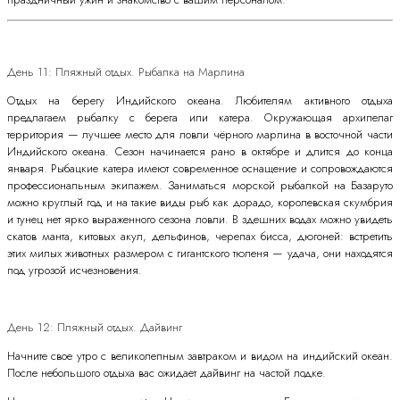
День 11: Пляжный отдых. Рыбалка на Марлина
Отдых на берегу Индийского океана. Любителям активного отдыха
предлагаем рыбалку с берега или катера. Окружающая архипелаг
территория — лучшее место для ловли чёрного марлина в восточной части
Индийского океана. Сезон начинается рано в октябре и длится до конца
января. Рыбацкие катера имеют современное оснащение и сопровождаются
профессиональным экипажем. Заниматься морской рыбалкой на Базаруто
можно круглый год и на такие виды рыб как дорадо, королевская скумбрия
и тунец нет ярко выраженного сезона ловли. В здешних водах можно увидеть
скатов манта, китовых акул, дельфинов, черепах бисса, дюгоней: встретить
этих милых животных размером с гигантского тюленя — удача, они находятся
под угрозой исчезновения.
День 12: Пляжный отдых. Дайвинг
Начните свое утро с великолепным завтраком и видом на индийский океан.
После небольшого отдыха вас ожидает дайвинг на частой лодке.