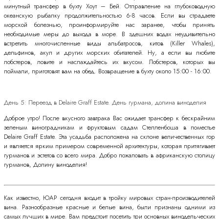
минутный трансфер в бухту Хоут – Бей. Отправление на глубоководную
океанскую рыбалку продолжительностью 6-8 часов. Если вы страдаете
морской болезнью, проинформируйте нас заранее, чтобы принять
необходимые меры до выхода в море. В здешних водах неудивительно
встретить многочисленные виды альбатросов, китов (Killer Whales),
дельфинов, акул и других морских обитателей. Ну, а если вы любите
лобстеров, ловите и наслаждайтесь их вкусом. Лобстеров, которых вы
поймали, приготовят вам на обед. Возвращение в бухту около 15:00 - 16:00.
День 5: Переезд в Delaire Graff Estate. День гурмана, долина виноделия
Доброе утро! После вкусного завтрака Вас ожидает трансфер к бескрайним
зеленым виноградникам и фруктовым садам Стелленбоша в поместье
Delaire Graff Estate. Эта усадьба расположена на склоне величественных гор
и является ярким примером современной архитектуры, которая притягивает
гурманов и эстетов со всего мира. Добро пожаловать в африканскую столицу
гурманов, Долину виноделия!
Как известно, ЮАР сегодня входит в тройку мировых стран-производителей
вина. Разнообразные красные и белые вина, были признаны одними из
самых лучших в мире. Вам предстоит посетить три основных винодельческих